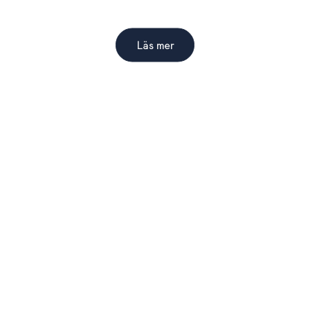
Boarea: 80 m²
|
Antal bäddar: 6
Läs mer